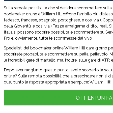
Sulla remota possibilità che si desidera scommettere sulla 
bookmaker online è William Hill offrono l’ambito più distes
tedesco, francese, spagnolo, portoghese, e così via.), C
della Gioventù, e così via.) Tazze amalgama di titoli reali.
Italia si possono scoprire possibilità e scommettere su Seri
Pro e, ovviamente, tutte le scommesse dal vivo
Specialisti del bookmaker online William Hill darà giorno per
scoprirete probabilità e scommettere su palla, pallavolo, M
le incredibili gare di martello, ma, inoltre, sulle gare di A
Dopo aver raggiunto questo punto, avete scoperto la soluzio
online? Sulla remota possibilità che a prescindere non si di
quel punto la risposta appropriata è semplice: William Hill!
OTTIENI UN F