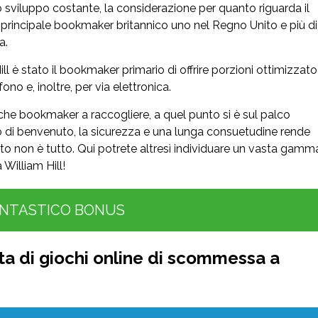
o sviluppo costante, la considerazione per quanto riguarda il
ro principale bookmaker britannico uno nel Regno Unito e più di
a.
ill è stato il bookmaker primario di offrire porzioni ottimizzato
ono e, inoltre, per via elettronica.
a che bookmaker a raccogliere, a quel punto si è sul palco
 di benvenuto, la sicurezza e una lunga consuetudine rende
esto non è tutto. Qui potrete altresì individuare un vasta gamm
 William Hill!
ANTASTICO BONUS
a di giochi online di scommessa a