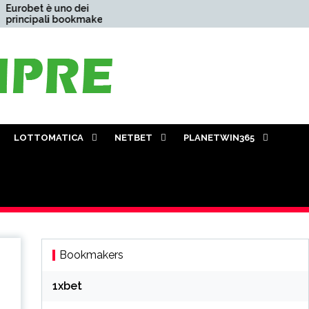
è uno dei
La valutazione di
li bookmakers
Bookmaker Bonus
ano in Italia
Eurobet
LOTTOMATICA
NETBET
PLANETWIN365
Bookmakers
1xbet