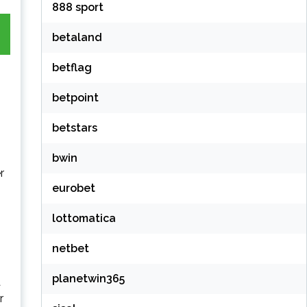
888 sport
betaland
betflag
betpoint
betstars
bwin
r
eurobet
lottomatica
netbet
planetwin365
a
r