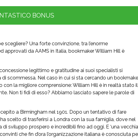
ANTASTICO BONUS
be scegliere? Una forte convinzione, tra l’enorme
 approvati da AAMS in Italia, bookmaker William Hill è
oncessione legittimo e gratitudine ai suoi specialisti si
linea di scommessa. Nel caso in cui si sta cercando un bookmake
o con la migliore comprensione: William Hill è in realtà stato il
e. Non ti fidi di esso? Abbiamo lasciato sapere le parole di
oncepito a Birmingham nel 1901. Dopo un tentativo di fare
a scelto di trasferirsi a Londra con la sua famiglia, dove nel
 di sviluppo prospero e incredibili fino ad oggi. E ‘una vecchi
nvinti che fin d’ora l’organizzazione italiana è conosciuta pe