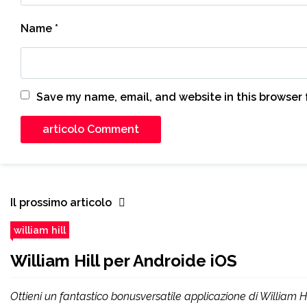
Name
*
Save my name, email, and website in this browser f
Il prossimo articolo
william hill
William Hill per Androide iOS
Ottieni un fantastico bonusversatile applicazione di William Hi