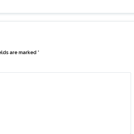
ields are marked
*