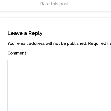
Rate this post
Leave a Reply
Your email address will not be published.
Required f
Comment
*