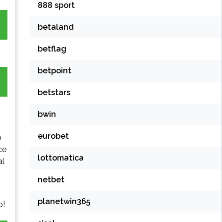
888 sport
betaland
betflag
betpoint
betstars
bwin
eurobet
o
ce
lottomatica
al
netbet
planetwin365
o!