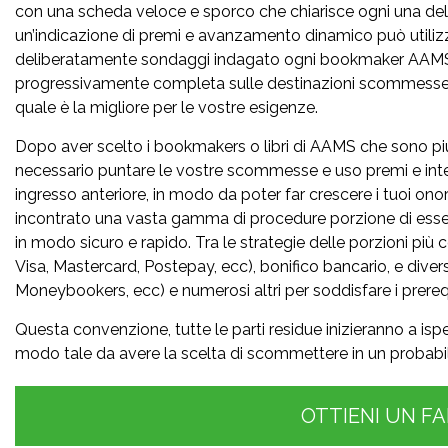
con una scheda veloce e sporco che chiarisce ogni una dell
un’indicazione di premi e avanzamento dinamico può util
deliberatamente sondaggi indagato ogni bookmaker AAMS su
progressivamente completa sulle destinazioni scommesse w
quale è la migliore per le vostre esigenze.
Dopo aver scelto i bookmakers o libri di AAMS che sono pi
necessario puntare le vostre scommesse e uso premi e inter
ingresso anteriore, in modo da poter far crescere i tuoi on
incontrato una vasta gamma di procedure porzione di essere
in modo sicuro e rapido. Tra le strategie delle porzioni più 
Visa, Mastercard, Postepay, ecc), bonifico bancario, e diver
Moneybookers, ecc) e numerosi altri per soddisfare i prerequ
Questa convenzione, tutte le parti residue inizieranno a i
modo tale da avere la scelta di scommettere in un probabile 
OTTIENI UN F