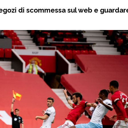
 negozi di scommessa sul web e guardar