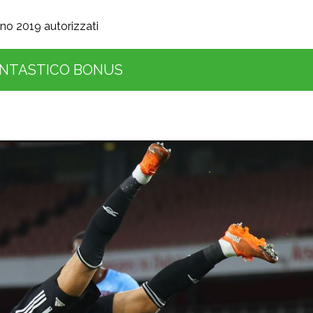
gno 2019 autorizzati
ANTASTICO BONUS