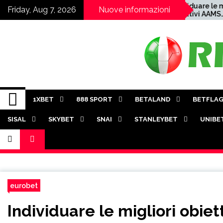
Skip
t Codici Promo
Individuare le migliori
Friday, Aug 7, 2026
Nuove informazioni
obiettivi AAMS
to
scommessa
content
risparmisempre.co
1XBET
888 SPORT
BETALAND
BETFLA
SISAL
SKYBET
SNAI
STANLEYBET
UNIBE
eurobet
Individuare le migliori obi