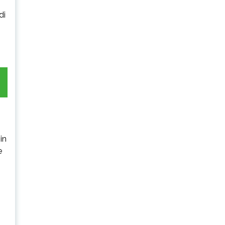
di
in
e