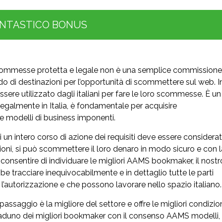
ANTASTICO BONUS
 scommesse protetta e legale non è una semplice commissione
do di destinazioni per l’opportunità di scommettere sul web. I
ere utilizzato dagli italiani per fare le loro scommesse. È un
egalmente in Italia, è fondamentale per acquisire
e modelli di business imponenti.
 un intero corso di azione dei requisiti deve essere considera
mazioni, si può scommettere il loro denaro in modo sicuro e con 
 consentire di individuare le migliori AAMS bookmaker, il nostr
be tracciare inequivocabilmente e in dettaglio tutte le parti
’autorizzazione e che possono lavorare nello spazio italiano.
saggio è la migliore del settore e offre le migliori condizio
un raduno dei migliori bookmaker con il consenso AAMS modelli,