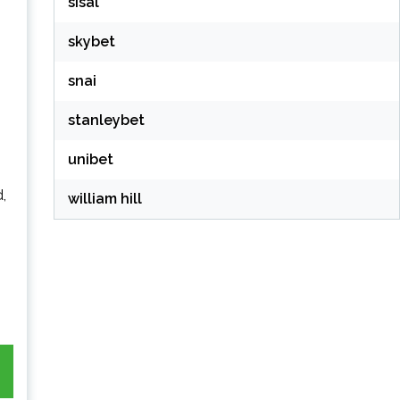
sisal
skybet
snai
stanleybet
unibet
,
william hill