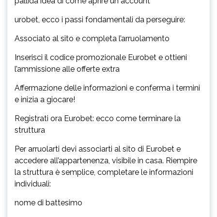
pallida idea di come aprire un account
urobet, ecco i passi fondamentali da perseguire:
Associato al sito e completa l’arruolamento
Inserisci il codice promozionale Eurobet e ottieni
l’ammissione alle offerte extra
Affermazione delle informazioni e conferma i termini
e inizia a giocare!
Registrati ora Eurobet: ecco come terminare la
struttura
Per arruolarti devi associarti al sito di Eurobet e
accedere all’appartenenza, visibile in casa. Riempire
la struttura è semplice, completare le informazioni
individuali:
nome di battesimo