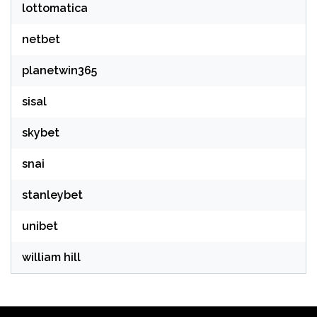
lottomatica
netbet
planetwin365
sisal
skybet
snai
stanleybet
unibet
william hill