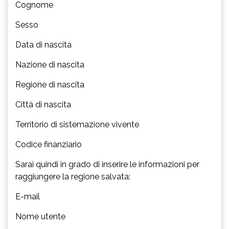
Cognome
Sesso
Data di nascita
Nazione di nascita
Regione di nascita
Città di nascita
Territorio di sistemazione vivente
Codice finanziario
Sarai quindi in grado di inserire le informazioni per
raggiungere la regione salvata:
E-mail
Nome utente