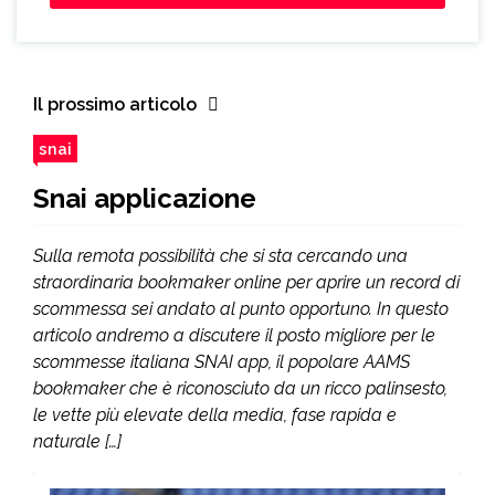
Il prossimo articolo
snai
Snai applicazione
Sulla remota possibilità che si sta cercando una
straordinaria bookmaker online per aprire un record di
scommessa sei andato al punto opportuno. In questo
articolo andremo a discutere il posto migliore per le
scommesse italiana SNAI app, il popolare AAMS
bookmaker che è riconosciuto da un ricco palinsesto,
le vette più elevate della media, fase rapida e
naturale […]