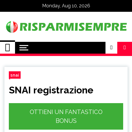
Skip
Monday, Aug 10, 2026
to
content
risparmisempre.co
snai
SNAI registrazione
OTTIENI UN FANTASTICO
BONUS