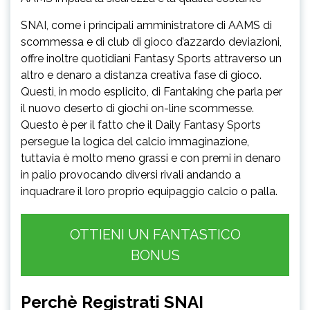
SNAI, come i principali amministratore di AAMS di
scommessa e di club di gioco d’azzardo deviazioni,
offre inoltre quotidiani Fantasy Sports attraverso un
altro e denaro a distanza creativa fase di gioco.
Questi, in modo esplicito, di Fantaking che parla per
il nuovo deserto di giochi on-line scommesse.
Questo è per il fatto che il Daily Fantasy Sports
persegue la logica del calcio immaginazione,
tuttavia è molto meno grassi e con premi in denaro
in palio provocando diversi rivali andando a
inquadrare il loro proprio equipaggio calcio o palla.
OTTIENI UN FANTASTICO
BONUS
Perchè Registrati SNAI