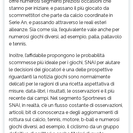
offre numerosi segmenti preziosi occasioni che
stanno per iniziare, e passano il più giocato da
scommettitori che parte da calcio coordinate in
Serie An, e passando attraverso le reali esteri
alleanze. Sia come sia, l’equivalente vale anche per
numerosi giochi diversi, ad esempio, palla, pallavolo
e tennis.
Inoltre, l’affidabile propongono le probabilità
scommesse più ideale per i giochi, SNAI per aiutare
le decisioni dei giocatori è una delle prospettive
riguardanti la notizia giochi sono normalmente
delicati per le ragioni di una ricetta aspettativa di
misure, data-libri, i risultati, le osservazioni e il più
recente dai campi. Nel segmento Sportnews di
SNAI, in realtà, c’è un flusso costante di osservazioni,
articoli, bit di conoscenza e degli aggiornamenti di
rottura sul calcio, tennis, motore, b-ball e numerosi
giochi diversi, ad esempio, il ciclismo da un gruppo