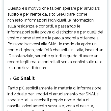
Questo è il motivo che fa ben sperare per arruolarsi
subito e per niente dal sito SNAI dare, come
richiesto, informazioni individuali, le informazioni
sulla residenza e contatti, e passando le
informazioni sulla prova di distinzione e per quelli del
vostro nome utente e la parola segreta ottenere a.
Possono iscriversi alla SNAI, in modo da aprire un
conto di gioco, solo l’età che abita in Italia, incastri un
ID sostanziale, sarebbe quindi in grado di avere un
record legittima, e controllati senza confini sulle rate
e sui prelievi di denaro.
→ Go Snai.it
Tanto più esplicitamente, in materia di informazione
individuale per i motivi di arruolamento per SNAI, si
sono incitati a inserire il proprio nome, data di
nascita, orientamento sessuale, zona di nascita,