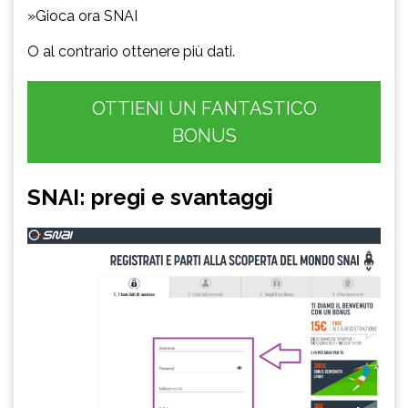
»Gioca ora SNAI
O al contrario ottenere più dati.
OTTIENI UN FANTASTICO
BONUS
SNAI: pregi e svantaggi