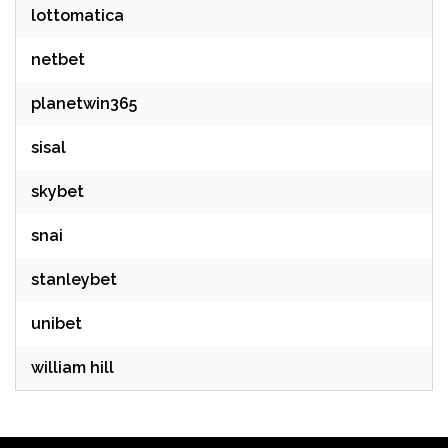
lottomatica
netbet
planetwin365
sisal
skybet
snai
stanleybet
unibet
william hill