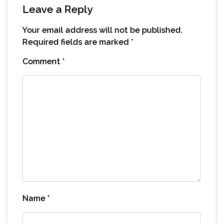
Leave a Reply
Your email address will not be published.
Required fields are marked
*
Comment
*
Name
*