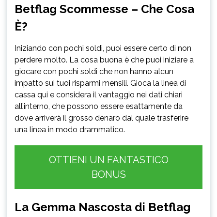
Betflag Scommesse – Che Cosa
È?
Iniziando con pochi soldi, puoi essere certo di non
perdere molto. La cosa buona è che puoi iniziare a
giocare con pochi soldi che non hanno alcun
impatto sui tuoi risparmi mensili. Gioca la linea di
cassa qui e considera il vantaggio nei dati chiari
all’interno, che possono essere esattamente da
dove arriverà il grosso denaro dal quale trasferire
una linea in modo drammatico.
OTTIENI UN FANTASTICO
BONUS
La Gemma Nascosta di Betflag