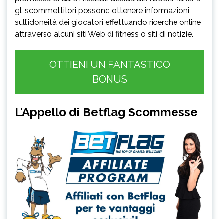
gli scommettitori possono ottenere informazioni
sull’idoneità dei giocatori effettuando ricerche online
attraverso alcuni siti Web di fitness o siti di notizie.
OTTIENI UN FANTASTICO
BONUS
L’Appello di Betflag Scommesse