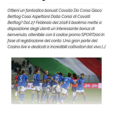
Ottieni un fantastico bonusIl Cavallo Da Corsa Gioco
Betflag Cosa Aspettarsi Dalla Corsa di Cavalli
Betflag? Dal 27 Febbraio del 2018 il bookma mette a
disposizione degli utenti un interessante bonus di
benvenuto, ottenibile con il codice promo SPORT200 in
fase di registrazione del conto. Una gran parte del
Casino live e dedicati a incredibili coltivatori dal vivo […]