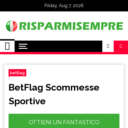
Skip
Friday, Aug 7, 2026
to
content
risparmisempre.co
betflag
BetFlag Scommesse
Sportive
OTTIENI UN FANTASTICO