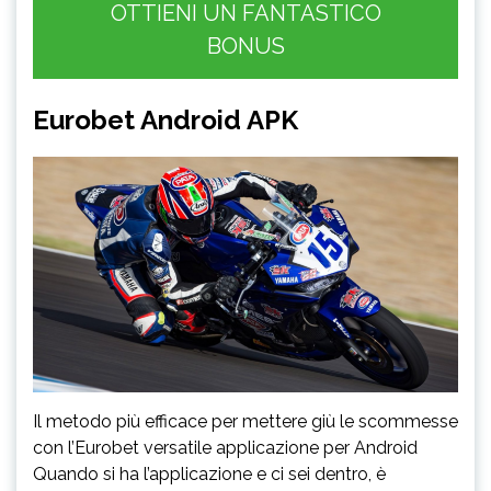
OTTIENI UN FANTASTICO
BONUS
Eurobet Android APK
Il metodo più efficace per
mettere giù le scommesse
con l’Eurobet versatile applicazione per Android
Quando si ha l’applicazione e ci sei dentro, è