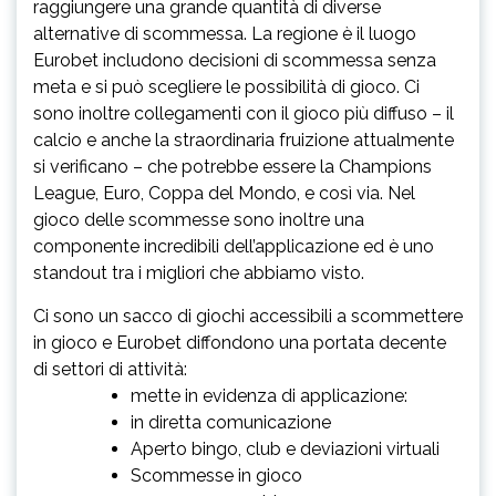
raggiungere una grande quantità di diverse
alternative di scommessa. La regione è il luogo
Eurobet includono decisioni di scommessa senza
meta e si può scegliere le possibilità di gioco. Ci
sono inoltre collegamenti con il gioco più diffuso – il
calcio e anche la straordinaria fruizione attualmente
si verificano – che potrebbe essere la Champions
League, Euro, Coppa del Mondo, e così via. Nel
gioco delle scommesse sono inoltre una
componente incredibili dell’applicazione ed è uno
standout tra i migliori che abbiamo visto.
Ci sono un sacco di giochi accessibili a scommettere
in gioco e Eurobet diffondono una portata decente
di settori di attività:
mette in evidenza di applicazione:
in diretta comunicazione
Aperto bingo, club e deviazioni virtuali
Scommesse in gioco