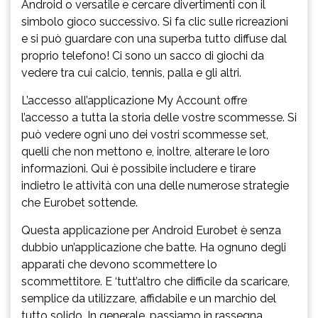
Android o versatile e cercare divertimenti con il
simbolo gioco successivo. Si fa clic sulle ricreazioni
e si può guardare con una superba tutto diffuse dal
proprio telefono! Ci sono un sacco di giochi da
vedere tra cui calcio, tennis, palla e gli altri.
L’accesso all’applicazione My Account offre
l’accesso a tutta la storia delle vostre scommesse. Si
può vedere ogni uno dei vostri scommesse set,
quelli che non mettono e, inoltre, alterare le loro
informazioni. Qui è possibile includere e tirare
indietro le attività con una delle numerose strategie
che Eurobet sottende.
Questa applicazione per Android Eurobet è senza
dubbio un’applicazione che batte. Ha ognuno degli
apparati che devono scommettere lo
scommettitore. E ‘tutt’altro che difficile da scaricare,
semplice da utilizzare, affidabile e un marchio del
tutto solido. In generale, passiamo in rassegna