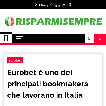
Skip
Sunday, Aug 9, 2026
to
content
risparmisempre.co
eurobet
Eurobet è uno dei
principali bookmakers
che lavorano in Italia