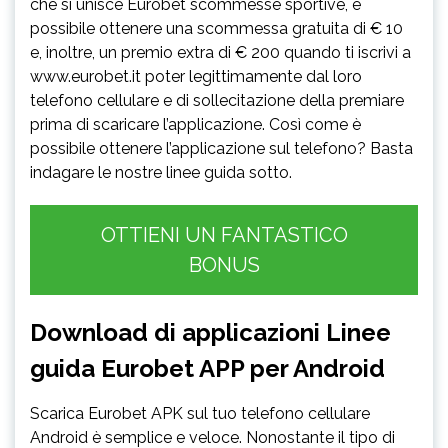
che si unisce
Eurobet scommesse sportive
, è
possibile ottenere una scommessa gratuita di € 10
e, inoltre, un premio extra di € 200 quando ti iscrivi a
www.eurobet.it poter legittimamente dal loro
telefono cellulare e di sollecitazione della premiare
prima di scaricare l’applicazione. Così come è
possibile ottenere l’applicazione sul telefono? Basta
indagare le nostre linee guida sotto.
OTTIENI UN FANTASTICO
BONUS
Download di applicazioni Linee
guida Eurobet APP per Android
Scarica Eurobet APK sul tuo telefono cellulare
Android è semplice e veloce. Nonostante il tipo di