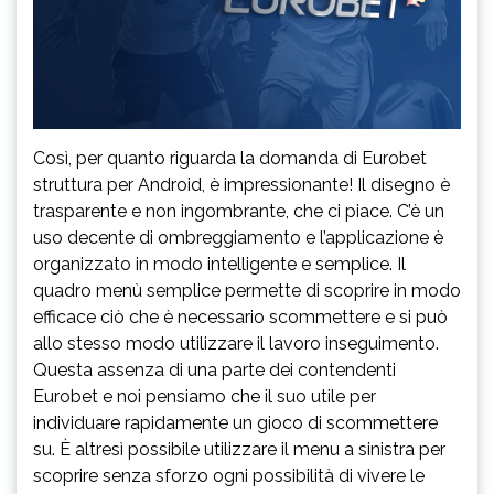
Così, per quanto riguarda la domanda di Eurobet
struttura per Android, è impressionante! Il disegno è
trasparente e non ingombrante, che ci piace. C’è un
uso decente di ombreggiamento e l’applicazione è
organizzato in modo intelligente e semplice. Il
quadro menù semplice permette di scoprire in modo
efficace ciò che è necessario scommettere e si può
allo stesso modo utilizzare il lavoro inseguimento.
Questa assenza di una parte dei contendenti
Eurobet e noi pensiamo che il suo utile per
individuare rapidamente un gioco di scommettere
su. È altresì possibile utilizzare il menu a sinistra per
scoprire senza sforzo ogni possibilità di vivere le