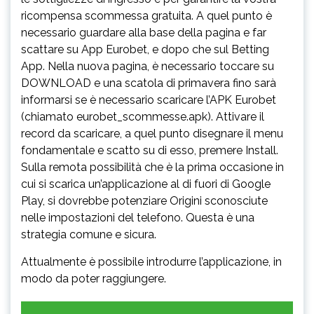
ricompensa scommessa gratuita. A quel punto è
necessario guardare alla base della pagina e far
scattare su App Eurobet, e dopo che sul Betting
App. Nella nuova pagina, è necessario toccare su
DOWNLOAD e una scatola di primavera fino sarà
informarsi se è necessario scaricare l’APK Eurobet
(chiamato eurobet_scommesse.apk). Attivare il
record da scaricare, a quel punto disegnare il menu
fondamentale e scatto su di esso, premere Install.
Sulla remota possibilità che è la prima occasione in
cui si scarica un’applicazione al di fuori di Google
Play, si dovrebbe potenziare Origini sconosciute
nelle impostazioni del telefono. Questa è una
strategia comune e sicura.
Attualmente è possibile introdurre l’applicazione, in
modo da poter raggiungere.