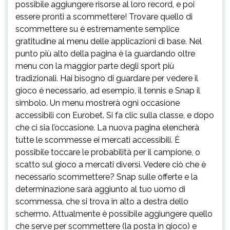
possibile aggiungere risorse al loro record, e poi
essere pronti a scommettere! Trovare quello di
scommettere su è estremamente semplice
gratitudine al menu delle applicazioni di base. Nel
punto più alto della pagina è la guardando oltre
menu con la maggior parte degli sport più
tradizionali. Hai bisogno di guardare per vedere il
gioco è necessario, ad esempio, il tennis e Snap il
simbolo. Un menu mostrerà ogni occasione
accessibili con Eurobet. Si fa clic sulla classe, e dopo
che ci sia l’occasione. La nuova pagina elencherà
tutte le scommesse ei mercati accessibili. È
possibile toccare le probabilità per il campione, o
scatto sul gioco a mercati diversi. Vedere ciò che è
necessario scommettere? Snap sulle offerte e la
determinazione sarà aggiunto al tuo uomo di
scommessa, che si trova in alto a destra dello
schermo. Attualmente è possibile aggiungere quello
che serve per scommettere (la posta in gioco) e