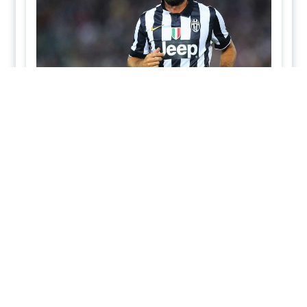
Come abbiamo appena fatto riferimento 888.it è
uno dei bookmakers in aumento in Italia e la sua
distinzione è progressivamente visto che si tratta
di un amministratore di scommesse che sta per
offrire ai propri clienti una voce davvero di vasta
portata e pronto ad offrire ogni sorta di
divertimento . A causa di 888.it ogni tipo di […]
888 sport