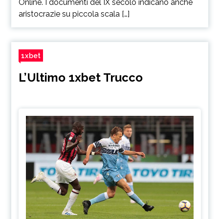
Online. I documenti del IX secolo indicano anche
aristocrazie su piccola scala […]
1xbet
L’Ultimo 1xbet Trucco