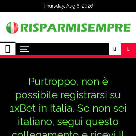
Skip
Thursday, Aug 6, 2026
to
content
risparmisempre.co
Purtroppo, non è
possibile registrarsi su
1xBet in Italia. Se non sei
italiano, segui questo
collegamento e ricevi il