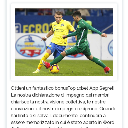
Ottieni un fantastico bonusTop 1xbet App Segreti
La nostra dichiarazione di impegno dei membri
chiarisce la nostra visione collettiva, le nostre
convinzioni e il nostro impegno reciproco. Quando
hai finito e si salva il documento, continuerà a
essere memorizzato in cui è stato aperto in Word