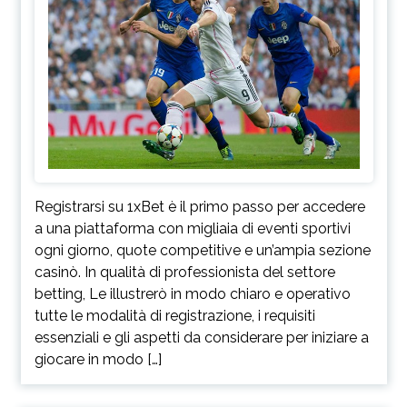
Registrarsi su 1xBet è il primo passo per accedere
a una piattaforma con migliaia di eventi sportivi
ogni giorno, quote competitive e un’ampia sezione
casinò. In qualità di professionista del settore
betting, Le illustrerò in modo chiaro e operativo
tutte le modalità di registrazione, i requisiti
essenziali e gli aspetti da considerare per iniziare a
giocare in modo […]